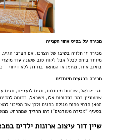
מכירה על בסיס אופי הקנייה
מכירה זו תלויה בטיבו של הצרכן. אם הצרכן הגיע, 
מיוחד ביחס לכלל אבל לקוח טוב שקונה עוד מוצרי א
בחיוב אחד, מזומן או המחאה בודדת ללא דיחוי – כמ
מכירה ברגעים מיוחדים
חגי ישראל, שבתות מיוחדות, חגים לועזיים, חגים ע
שמעוניין בהם בתקופות אלו, וישראל, בדומה למדינו
הפאן הדתי פחות מגולם בחגים ולכן שם הסיכוי למצו
בסעיף "מכירה מעודפים") זהו תהליך שמתרחש ממש
שיין דור עיצוב ארונות ילדים במב