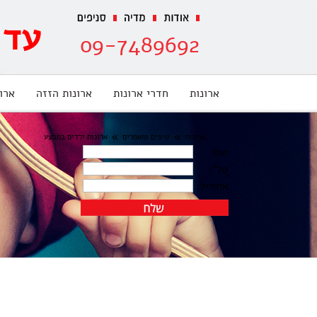
עד 70% הנחה מתצוג
09-7489692
ארונות
חדרי ארונות
ארונות הזזה
ארו
»
»
ארונות
טיפים ומאמרים
ארונות ילדים במבצע
שם:
טל':
<
אימייל: