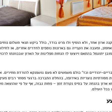
קנה ארון אחד, ולא הוסיף ולו פרט בודד, כולל ביקש תנאי תשלום נוחי
חסון, ומעבה את הקנייה גם בארונות נוספים לחדרים אחרים, או לחילו
ובן יתוגמל בהתאם ויוצעו לו הנחות מפליגות על הארון שבכוונתו לרכו
בריים-יהודיים וכד' כולם משמשים לא פעם גושפנקא להורדת מחירים. א
ת מסורתיות נוצריות באירופה, בהחלט התברכה ברגעי מסחר רבים מעין 
א ארון בהנחה על בסיס נקודת זמן – פחות גבוה, אף על פי שהוצאה מע
 בכל העולם.
צע