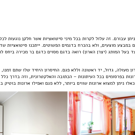
יתן עבורם. זה עלול לקרות בכל מיני סיטואציות אשר חלקן נוגעות לכל
ים במבצע מוצעים, ולא בהכרח בדגמים הפשוטים. ייתכנו סיטואציות שד
צד בעל המותג (יצרן הארון) רואה בדגם מסוים כדגם בר מכירה ביחס לת
ון מעולה, גדול, יד ראשונה וללא פגם. החיסרון היחיד שלו שתם זמנו, 
נות בפרסומים בכל העיתונות – הכתובה והאלקטרונית, וזה בדרך כלל ק
ו ניתן למצוא ארונות שווים ביותר, ללא פגם ואפילו ארונות בוטיק בז